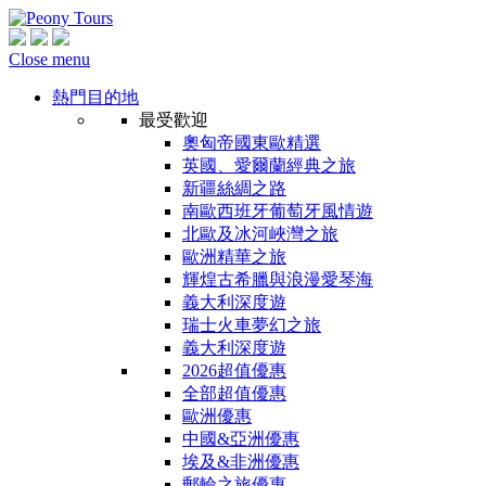
Close menu
熱門目的地
最受歡迎
奧匈帝國東歐精選
英國、愛爾蘭經典之旅
新疆絲綢之路
南歐西班牙葡萄牙風情遊
北歐及冰河峽灣之旅
歐洲精華之旅
輝煌古希臘與浪漫愛琴海
義大利深度遊
瑞士火車夢幻之旅
義大利深度遊
2026超值優惠
全部超值優惠
歐洲優惠
中國&亞洲優惠
埃及&非洲優惠
郵輪之旅優惠