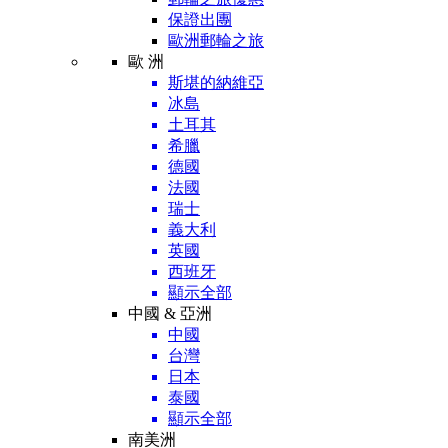
保證出團
歐洲郵輪之旅
歐 洲
斯堪的納維亞
冰島
土耳其
希臘
德國
法國
瑞士
義大利
英國
西班牙
顯示全部
中國 & 亞洲
中國
台灣
日本
泰國
顯示全部
南美洲