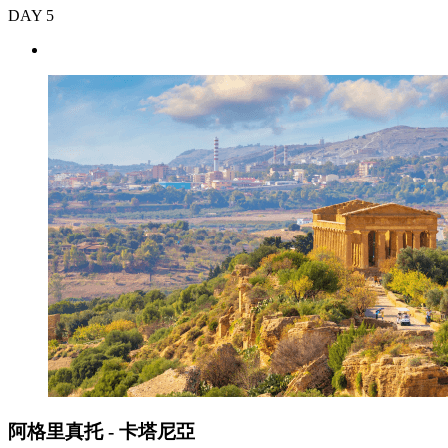
DAY 5
阿格里真托 - 卡塔尼亞