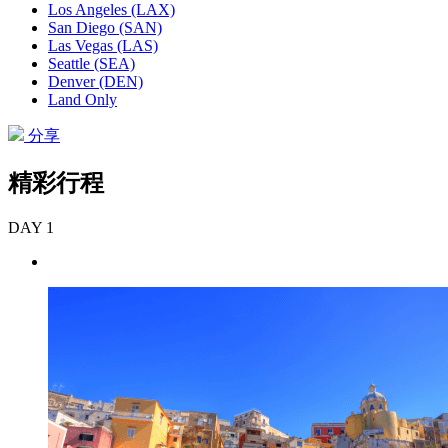
Los Angeles (LAX)
San Diego (SAN)
Las Vegas (LAS)
Seattle (SEA)
Denver (DEN)
Land Only
分享
精彩行程
DAY 1