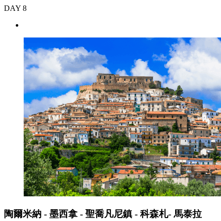
DAY 8
陶爾米納 - 墨西拿 - 聖喬凡尼鎮 - 科森札- 馬泰拉