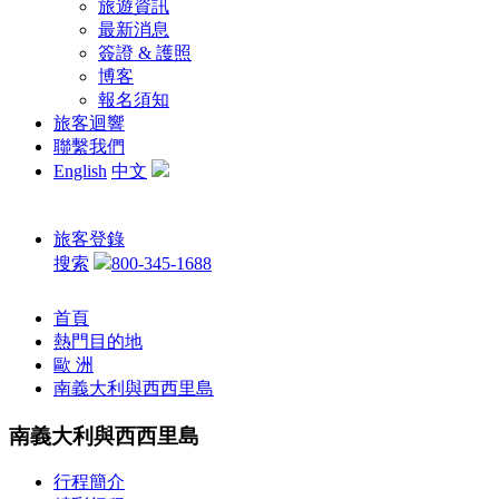
旅遊資訊
最新消息
簽證 & 護照
博客
報名須知
旅客迴響
聯繫我們
English
中文
旅客登錄
搜索
800-345-1688
首頁
熱門目的地
歐 洲
南義大利與西西里島
南義大利與西西里島
行程簡介