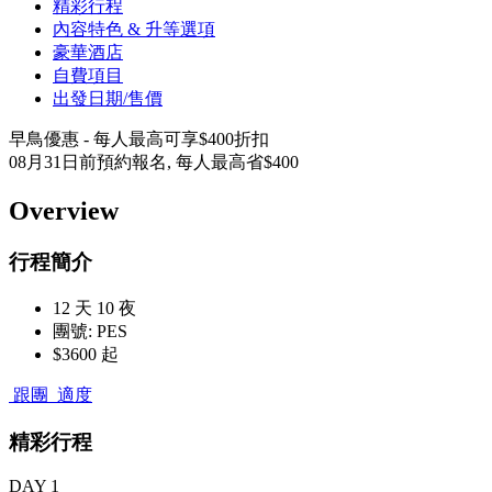
精彩行程
內容特色 & 升等選項
豪華酒店
自費項目
出發日期/售價
早鳥優惠 - 每人最高可享$400折扣
08月31日前預約報名, 每人最高省$400
Overview
行程簡介
12 天 10 夜
團號: PES
$3600 起
跟團
適度
精彩行程
DAY 1