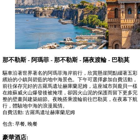
那不勒斯 - 阿瑪菲 - 那不勒斯 - 隔夜渡輪 - 巴勒莫
驅車沿著世界著名的阿瑪菲海岸前行，欣賞懸崖間點綴著五彩
繽紛的小鎮與碧藍的地中海景色。下午可選擇參加自費活動，
前往保存完好的古羅馬遺址赫庫蘭尼姆，這座城市與龐貝一樣
在維蘇威火山爆發後被掩埋，卻因火山泥的保護而留下更多完
整的壁畫與建築細節。夜晚搭乘渡輪前往巴勒莫，在夜幕下航
行，體驗地中海的浪漫風情。
自費活動: 古羅馬遺址赫庫蘭尼姆
包含: 早餐, 晚餐
豪華酒店: