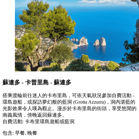
蘇連多 - 卡普里島 - 蘇連多
搭乘渡輪前往迷人的卡布里島，可依天氣狀況參加自費活動 -
環島遊船，或探訪夢幻般的藍洞 (Grotta Azzurra)，洞內湛藍的
光影效果令人嘆為觀止。漫步於卡布里島的街頭，享受悠閒的
南義風情，傍晚返回蘇連多。
自費活動: 卡布里環島遊船或藍洞
包含: 早餐, 晚餐