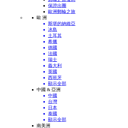
保證出團
歐洲郵輪之旅
歐 洲
斯堪的納維亞
冰島
土耳其
希臘
德國
法國
瑞士
義大利
英國
西班牙
顯示全部
中國 & 亞洲
中國
台灣
日本
泰國
顯示全部
南美洲