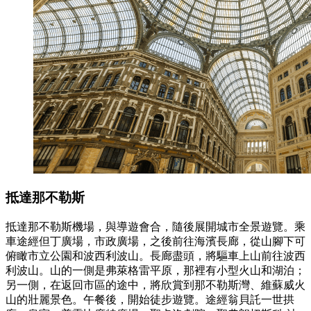
抵達那不勒斯
抵達那不勒斯機場，與導遊會合，隨後展開城市全景遊覽。乘
車途經但丁廣場，市政廣場，之後前往海濱長廊，從山腳下可
俯瞰市立公園和波西利波山。長廊盡頭，將驅車上山前往波西
利波山。山的一側是弗萊格雷平原，那裡有小型火山和湖泊；
另一側，在返回市區的途中，將欣賞到那不勒斯灣、維蘇威火
山的壯麗景色。午餐後，開始徒步遊覽。途經翁貝託一世拱