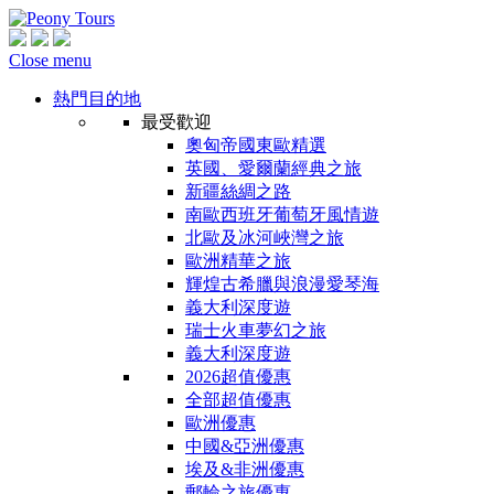
Close menu
熱門目的地
最受歡迎
奧匈帝國東歐精選
英國、愛爾蘭經典之旅
新疆絲綢之路
南歐西班牙葡萄牙風情遊
北歐及冰河峽灣之旅
歐洲精華之旅
輝煌古希臘與浪漫愛琴海
義大利深度遊
瑞士火車夢幻之旅
義大利深度遊
2026超值優惠
全部超值優惠
歐洲優惠
中國&亞洲優惠
埃及&非洲優惠
郵輪之旅優惠