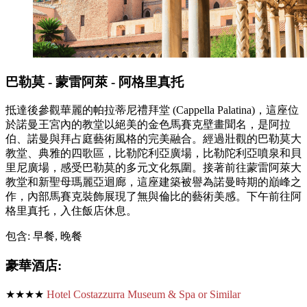
巴勒莫 - 蒙雷阿萊 - 阿格里真托
抵達後參觀華麗的帕拉蒂尼禮拜堂 (Cappella Palatina)，這座位
於諾曼王宮內的教堂以絕美的金色馬賽克壁畫聞名，是阿拉
伯、諾曼與拜占庭藝術風格的完美融合。經過壯觀的巴勒莫大
教堂、典雅的四歌區，比勒陀利亞廣場，比勒陀利亞噴泉和貝
里尼廣場，感受巴勒莫的多元文化氛圍。接著前往蒙雷阿萊大
教堂和新聖母瑪麗亞迴廊，這座建築被譽為諾曼時期的巔峰之
作，內部馬賽克裝飾展現了無與倫比的藝術美感。下午前往阿
格里真托，入住飯店休息。
包含: 早餐, 晚餐
豪華酒店:
★★★★
Hotel Costazzurra Museum & Spa or Similar