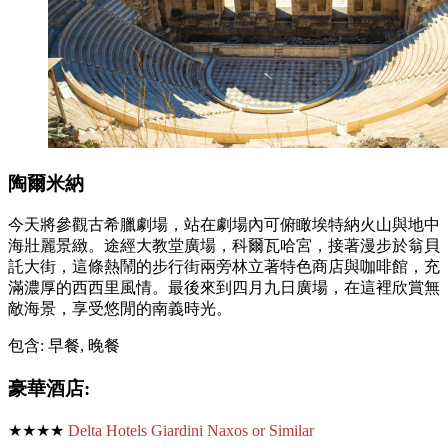
陶爾米納
今天將參觀古希臘劇場，站在劇場內可俯瞰埃特納火山與地中
海壯麗景緻。途經大教堂廣場，科爾瓦哈宮，接著漫步於翁貝
託大街，這條熱鬧的步行街兩旁林立著特色商店與咖啡館，充
滿濃厚的西西里風情。最後來到四月九日廣場，在這裡欣賞無
敵海景，享受悠閒的南義時光。
包含: 早餐, 晚餐
豪華酒店:
★★★★
Delta Hotels Giardini Naxos or Similar