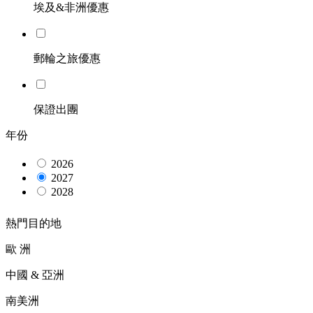
埃及&非洲優惠
郵輪之旅優惠
保證出團
年份
2026
2027
2028
熱門目的地
歐 洲
中國 & 亞洲
南美洲