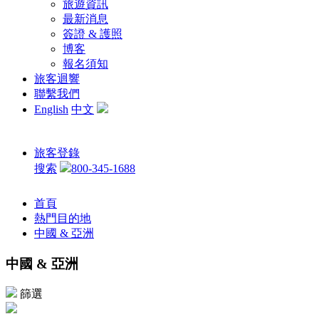
旅遊資訊
最新消息
簽證 & 護照
博客
報名須知
旅客迴響
聯繫我們
English
中文
旅客登錄
搜索
800-345-1688
首頁
熱門目的地
中國 & 亞洲
中國 & 亞洲
篩選