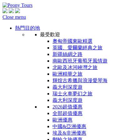
Close menu
熱門目的地
最受歡迎
奧匈帝國東歐精選
英國、愛爾蘭經典之旅
新疆絲綢之路
南歐西班牙葡萄牙風情遊
北歐及冰河峽灣之旅
歐洲精華之旅
輝煌古希臘與浪漫愛琴海
義大利深度遊
瑞士火車夢幻之旅
義大利深度遊
2026超值優惠
全部超值優惠
歐洲優惠
中國&亞洲優惠
埃及&非洲優惠
郵輪之旅優惠