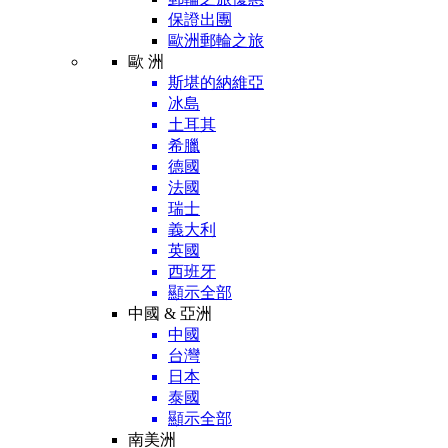
保證出團
歐洲郵輪之旅
歐 洲
斯堪的納維亞
冰島
土耳其
希臘
德國
法國
瑞士
義大利
英國
西班牙
顯示全部
中國 & 亞洲
中國
台灣
日本
泰國
顯示全部
南美洲