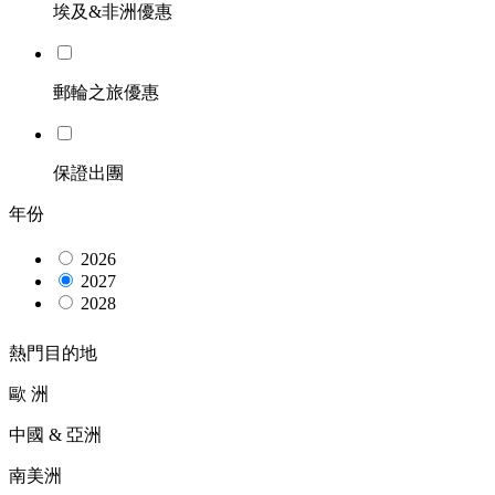
埃及&非洲優惠
郵輪之旅優惠
保證出團
年份
2026
2027
2028
熱門目的地
歐 洲
中國 & 亞洲
南美洲