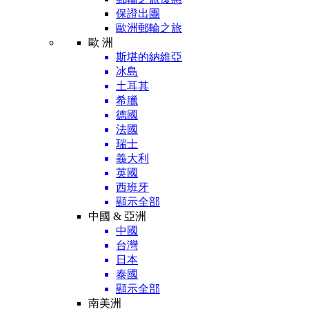
保證出團
歐洲郵輪之旅
歐 洲
斯堪的納維亞
冰島
土耳其
希臘
德國
法國
瑞士
義大利
英國
西班牙
顯示全部
中國 & 亞洲
中國
台灣
日本
泰國
顯示全部
南美洲