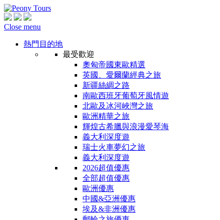
Close menu
熱門目的地
最受歡迎
奧匈帝國東歐精選
英國、愛爾蘭經典之旅
新疆絲綢之路
南歐西班牙葡萄牙風情遊
北歐及冰河峽灣之旅
歐洲精華之旅
輝煌古希臘與浪漫愛琴海
義大利深度遊
瑞士火車夢幻之旅
義大利深度遊
2026超值優惠
全部超值優惠
歐洲優惠
中國&亞洲優惠
埃及&非洲優惠
郵輪之旅優惠