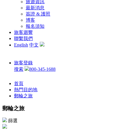
旅遊資訊
最新消息
簽證 & 護照
博客
報名須知
旅客迴響
聯繫我們
English
中文
旅客登錄
搜索
800-345-1688
首頁
熱門目的地
郵輪之旅
郵輪之旅
篩選