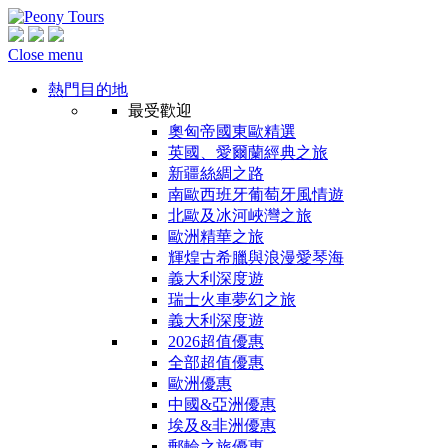
Close menu
熱門目的地
最受歡迎
奧匈帝國東歐精選
英國、愛爾蘭經典之旅
新疆絲綢之路
南歐西班牙葡萄牙風情遊
北歐及冰河峽灣之旅
歐洲精華之旅
輝煌古希臘與浪漫愛琴海
義大利深度遊
瑞士火車夢幻之旅
義大利深度遊
2026超值優惠
全部超值優惠
歐洲優惠
中國&亞洲優惠
埃及&非洲優惠
郵輪之旅優惠