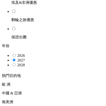
埃及&非洲優惠
郵輪之旅優惠
保證出團
年份
2026
2027
2028
熱門目的地
歐 洲
中國 & 亞洲
南美洲