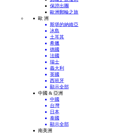
保證出團
歐洲郵輪之旅
歐 洲
斯堪的納維亞
冰島
土耳其
希臘
德國
法國
瑞士
義大利
英國
西班牙
顯示全部
中國 & 亞洲
中國
台灣
日本
泰國
顯示全部
南美洲