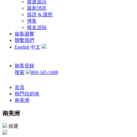
旅遊資訊
最新消息
簽證 & 護照
博客
報名須知
旅客迴響
聯繫我們
English
中文
旅客登錄
搜索
800-345-1688
首頁
熱門目的地
南美洲
南美洲
篩選