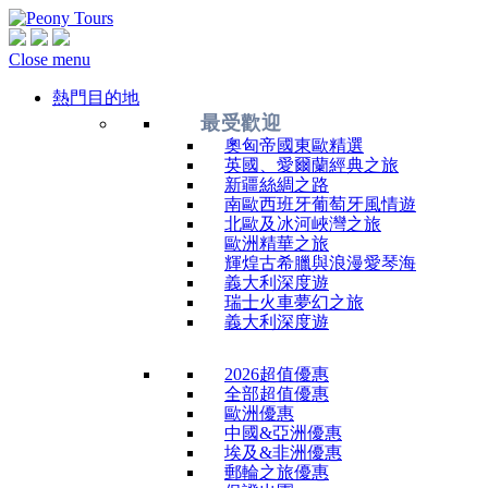
Close menu
熱門目的地
最受歡迎
奧匈帝國東歐精選
英國、愛爾蘭經典之旅
新疆絲綢之路
南歐西班牙葡萄牙風情遊
北歐及冰河峽灣之旅
歐洲精華之旅
輝煌古希臘與浪漫愛琴海
義大利深度遊
瑞士火車夢幻之旅
義大利深度遊
2026超值優惠
全部超值優惠
歐洲優惠
中國&亞洲優惠
埃及&非洲優惠
郵輪之旅優惠