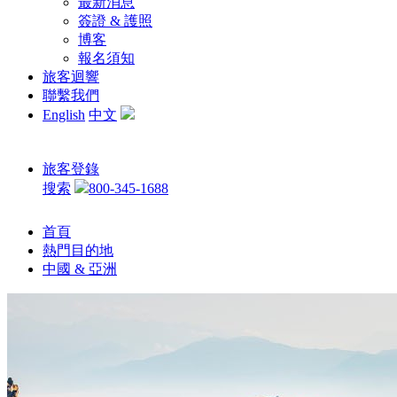
最新消息
簽證 & 護照
博客
報名須知
旅客迴響
聯繫我們
English
中文
旅客登錄
搜索
800-345-1688
首頁
熱門目的地
中國 & 亞洲