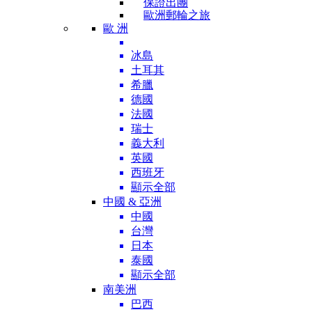
保證出團
歐洲郵輪之旅
歐 洲
冰島
土耳其
希臘
德國
法國
瑞士
義大利
英國
西班牙
顯示全部
中國 & 亞洲
中國
台灣
日本
泰國
顯示全部
南美洲
巴西