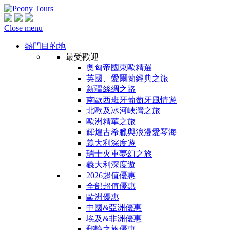
Close menu
熱門目的地
最受歡迎
奧匈帝國東歐精選
英國、愛爾蘭經典之旅
新疆絲綢之路
南歐西班牙葡萄牙風情遊
北歐及冰河峽灣之旅
歐洲精華之旅
輝煌古希臘與浪漫愛琴海
義大利深度遊
瑞士火車夢幻之旅
義大利深度遊
2026超值優惠
全部超值優惠
歐洲優惠
中國&亞洲優惠
埃及&非洲優惠
郵輪之旅優惠