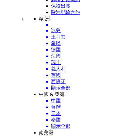
保證出團
歐洲郵輪之旅
歐 洲
冰島
土耳其
希臘
德國
法國
瑞士
義大利
英國
西班牙
顯示全部
中國 & 亞洲
中國
台灣
日本
泰國
顯示全部
南美洲