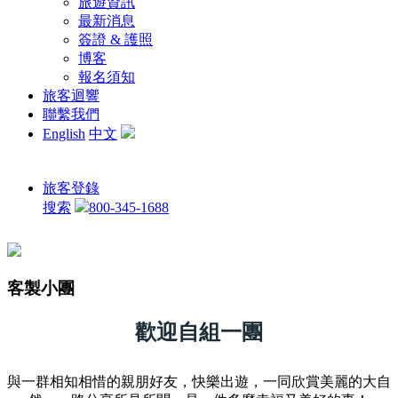
旅遊資訊
最新消息
簽證 & 護照
博客
報名須知
旅客迴響
聯繫我們
English
中文
旅客登錄
搜索
800-345-1688
客製小團
歡迎自組一團
與一群相知相惜的親朋好友，快樂出遊，一同欣賞美麗的大自