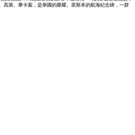
、高第、畢卡索，是舉國的榮耀。里斯本的航海紀念碑，一群