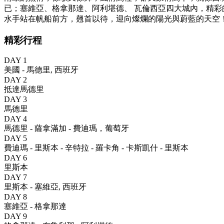
已；塞維亞、格拿那達、阿利堪德、 瓦倫西亞四大城內，精
水手站在帆船前方，翹首以待，迎向燦爛的陽光與蔚藍的天空
精彩行程
DAY 1
美國 - 馬德里, 西班牙
DAY 2
抵達馬德里
DAY 3
馬德里
DAY 4
馬德里 - 薩拿滿加 - 費迪瑪，葡萄牙
DAY 5
費迪瑪 - 里斯本 - 辛特拉 - 羅卡角 - 卡斯凱什 - 里斯本
DAY 6
里斯本
DAY 7
里斯本 - 塞維亞, 西班牙
DAY 8
塞維亞 - 格拿那達
DAY 9