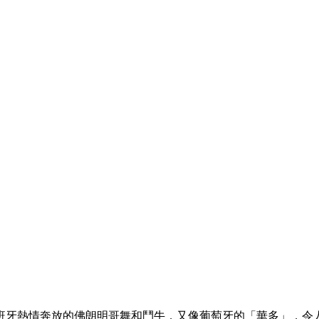
班牙熱情奔放的佛朗明哥舞和鬥牛，又像葡萄牙的「華多」，令