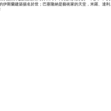
彩的伊斯蘭建築揚名於世；巴塞隆納是藝術家的天堂，米羅、達利
！