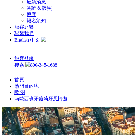
最新消息
簽證 & 護照
博客
報名須知
旅客迴響
聯繫我們
English
中文
旅客登錄
搜索
800-345-1688
首頁
熱門目的地
歐 洲
南歐西班牙葡萄牙風情遊