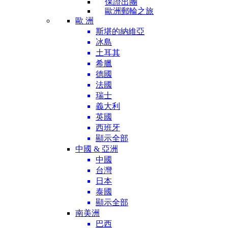
保證出團
歐洲郵輪之旅
歐 洲
斯堪的納維亞
冰島
土耳其
希臘
德國
法國
瑞士
義大利
英國
西班牙
顯示全部
中國 & 亞洲
中國
台灣
日本
泰國
顯示全部
南美洲
巴西