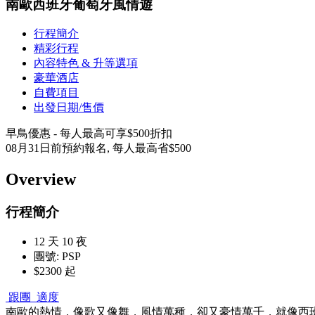
南歐西班牙葡萄牙風情遊
行程簡介
精彩行程
內容特色 & 升等選項
豪華酒店
自費項目
出發日期/售價
早鳥優惠 - 每人最高可享$500折扣
08月31日前預約報名, 每人最高省$500
Overview
行程簡介
12 天 10 夜
團號: PSP
$2300 起
跟團
適度
南歐的熱情，像歌又像舞，風情萬種，卻又豪情萬千，就像西