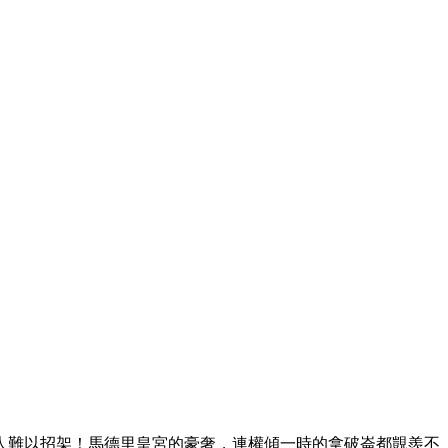
人難以招架！馬德里皇宮的豪奢，連權傾一時的拿破崙都覬羨不