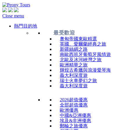
Close menu
熱門目的地
最受歡迎
奧匈帝國東歐精選
英國、愛爾蘭經典之旅
新疆絲綢之路
南歐西班牙葡萄牙風情遊
北歐及冰河峽灣之旅
歐洲精華之旅
輝煌古希臘與浪漫愛琴海
義大利深度遊
瑞士火車夢幻之旅
義大利深度遊
2026超值優惠
全部超值優惠
歐洲優惠
中國&亞洲優惠
埃及&非洲優惠
郵輪之旅優惠