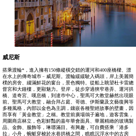
威尼斯
搭乘渡輪*，進入擁有150條縱橫交錯的運河和400座橋樑、漂
在水上的傳奇城巿﹣威尼斯。渡輪緩緩駛入碼頭，岸上美麗簡
樸的房舍、綴滿鮮花的窗台，景色獨特。從船上眺望杜卡雷總
督宮和大鐘樓，更顯魅力。登岸，徒步穿過狹窄巷弄、運河拱
橋、道奇宮、嘆息橋，到達巿中心，聖馬可大教堂赫然出現眼
前。聖馬可大教堂，融合拜占庭、哥德、伊斯蘭及文藝復興等
多種風格，內部以金色為主調，鑲嵌各種聖經故事的壁畫，因
而享有「黃金教堂」之稱。教堂前廣場鴿子遍地，遊客雲集，
周圍商店林立，色彩鮮豔的嘉年華會面具、華麗精緻的玻璃製
品、金飾、服飾等，琳瑯滿目。有興趣，可自費搭乘「港多
拉」小舟，蜿蜓穿梭於水巷拱橋之間，瞧瞧沉浮水中的古房