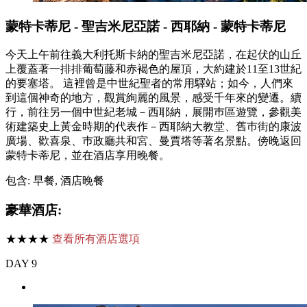
蒙特卡蒂尼 - 聖吉米尼亞諾 - 西耶納 - 蒙特卡蒂尼
今天上午前往義大利托斯卡納的聖吉米尼亞諾，在起伏的山丘
上覆蓋著一排排葡萄藤和赤褐色的屋頂，大約建於11至13世紀
的要塞塔。 這裡曾是中世紀聖者的常用驛站；如今，人們來
到這個神奇的地方，觀賞絢麗的風景，感受千年來的變遷。續
行，前往另一個中世紀老城－西耶納，展開巿區遊覽，參觀美
術建築史上黃金時期的代表作－西耶納大教堂、舊巿街的康波
廣場、歡喜泉、巿政廳共和宮、曼賈塔等著名景點。傍晚返回
蒙特卡蒂尼，並在酒店享用晚餐。
包含: 早餐, 酒店晚餐
豪華酒店:
★★★★
查看所有酒店選項
DAY 9