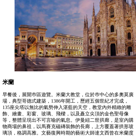
米蘭
早餐後，展開巿區遊覽。米蘭大教堂，位於巿中心的多奧莫廣
場，典型哥德式建築，1386年開工，歷經五個世紀才完成，
135座尖塔以無比的氣勢伸入湛藍的天空，教堂內外精緻的雕
飾、繪畫、彩窗、玻璃、飛樑，以及矗立尖頂的金色聖母像
等，整體呈現出不可言喻的氣息。伊曼紐二世拱廊，是室內購
物商場的鼻祖，以馬賽克磁磚裝飾的長廊，上方覆蓋著拱形玻
璃頂，格調高雅。文藝復興時期的藝術大師達文西曾在米蘭度