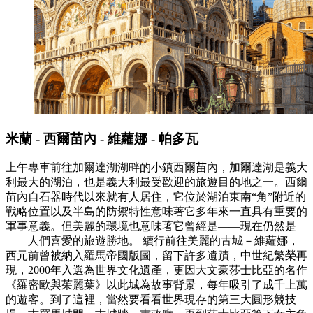
米蘭 - 西爾苗內 - 維蘿娜 - 帕多瓦
上午專車前往加爾達湖湖畔的小鎮西爾苗內，加爾達湖是義大
利最大的湖泊，也是義大利最受歡迎的旅遊目的地之一。西爾
苗內自石器時代以來就有人居住，它位於湖泊東南“角”附近的
戰略位置以及半島的防禦特性意味著它多年來一直具有重要的
軍事意義。但美麗的環境也意味著它曾經是——現在仍然是
——人們喜愛的旅遊勝地。 續行前往美麗的古城－維蘿娜，
西元前曾被納入羅馬帝國版圖，留下許多遺蹟，中世紀繁榮再
現，2000年入選為世界文化遺產，更因大文豪莎士比亞的名作
《羅密歐與茱麗葉》以此城為故事背景，每年吸引了成千上萬
的遊客。到了這裡，當然要看看世界現存的第三大圓形競技