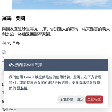
羅馬 - 美國
與團友互道珍重再見，揮手告別迷人的羅馬，結束難忘的義大
利之旅，搭機返回甜蜜家園。
包含: 早餐
×
*
電子郵件地址:
您的隱私權選擇
Share
Call us to make your booking
我們使用 Cookie 以提供最佳的使用體驗。您可以在下方管理
類別，或隨時透過頁尾的連結更改選擇。更多資訊請參閱我
Los Angeles
們的
隱私權
.
Tel:
僅限必要
設定
全部接受
626-289-1010
Toll free: