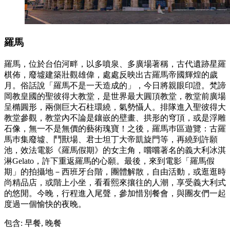
羅馬
羅馬，位於台伯河畔，以多噴泉、多廣場著稱，古代遺跡星羅
棋佈，廢墟建築壯觀雄偉，處處反映出古羅馬帝國輝煌的歲
月。俗話說「羅馬不是一天造成的」，今日將親眼印證。梵諦
岡教皇國的聖彼得大教堂，是世界最大圓頂教堂，教堂前廣場
呈橢圓形，兩側巨大石柱環繞，氣勢懾人。排隊進入聖彼得大
教堂參觀，教堂內不論是鑲嵌的壁畫、拱形的穹頂，或是浮雕
石像，無一不是無價的藝術瑰寶！之後，羅馬巿區遊覽：古羅
馬巿集廢墟、鬥獸場、君士坦丁大帝凱旋門等，再繞到許願
池，效法電影《羅馬假期》的女主角，嚐嚐著名的義大利冰淇
淋Gelato，許下重返羅馬的心願。最後，來到電影「羅馬假
期」的拍攝地－西班牙台階，團體解散，自由活動，或逛逛時
尚精品店，或階上小坐，看看熙來攘往的人潮，享受義大利式
的悠閒。今晚，行程進入尾聲，參加惜別餐會，與團友們一起
度過一個愉快的夜晚。
包含: 早餐, 晚餐