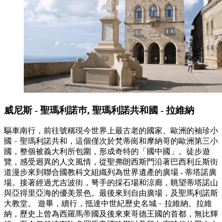
威尼斯 - 聖瑪利諾巿, 聖瑪利諾共和國 - 拉維納
驅車南行，前往號稱現今世界上最古老的國家、歐洲的袖珍小
國﹣聖瑪利諾共和，這個僅次於梵蒂崗和摩納哥的歐洲第三小
國，整個被義大利所包圍，形成奇特的「國中國」。徒步遊
覽，感受迥異的人文風情，從聖弗朗西斯門沿著巴西利丘斯街
道漫步來到聯合國教科文組織列為世界遺產的廣場 - 蒂塔諾廣
場。接著經過尤吉波街，弩手的採石場和涼廊，眺望蒂塔諾山
與亞得里亞海的優美景色。最後來到自由廣場，及聖馬利諾斯
大教堂。 遊畢，續行，抵達中世紀歷史名城﹣拉維納。拉維
納，歷史上曾為西羅馬帝國及後來東哥德王國的首都，無比輝