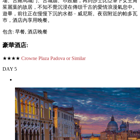
場、古羅馬城門、古城牆、巿政廳，再到莎士比亞筆下女主角
茱麗葉的故居，不知不覺沉浸在傳頌千古的愛情浪漫氣息中。
遊畢，前往正在慢慢下沉的水都﹣威尼斯。夜宿附近的帕多瓦
巿，酒店內享用晚餐。
包含: 早餐, 酒店晚餐
豪華酒店:
★★★★
Crowne Plaza Padova or Similar
DAY 5