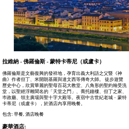
拉維納 - 佛羅倫斯 - 蒙特卡蒂尼（或盧卡）
佛羅倫斯是文藝復興的發祥地，孕育出義大利語之父暨《神
曲》作者但丁、米開朗基羅與達文西等傳奇大師。 徒步遊覽
歷史中心，欣賞華麗的聖母百花大教堂、八角形的聖約翰受洗
堂，以聖經浮雕聞名的「天堂之門」、喬托鐘樓、但丁之家、
巿政廳、領主廣場與聖十字大殿等。夜宿中古世紀老城﹣蒙特
卡蒂尼（或盧卡），於酒店內享用晚餐。
包含: 早餐, 酒店晚餐
豪華酒店: