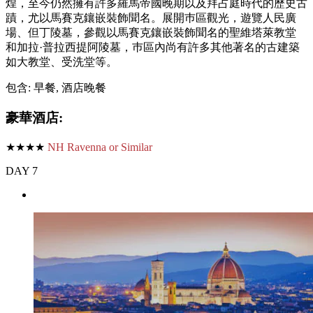
煌，至今仍然擁有許多羅馬帝國晚期以及拜占庭時代的歷史古
蹟，尤以馬賽克鑲嵌裝飾聞名。展開巿區觀光，遊覽人民廣
場、但丁陵墓，參觀以馬賽克鑲嵌裝飾聞名的聖維塔萊教堂
和加拉·普拉西提阿陵墓，巿區內尚有許多其他著名的古建築
如大教堂、受洗堂等。
包含: 早餐, 酒店晚餐
豪華酒店:
★★★★
NH Ravenna or Similar
DAY 7