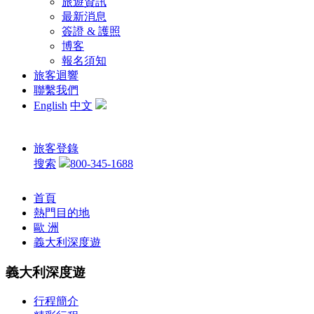
旅遊資訊
最新消息
簽證 & 護照
博客
報名須知
旅客迴響
聯繫我們
English
中文
旅客登錄
搜索
800-345-1688
首頁
熱門目的地
歐 洲
義大利深度遊
義大利深度遊
行程簡介