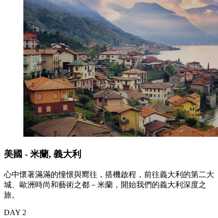
美國 - 米蘭, 義大利
心中懷著滿滿的憧憬與嚮往，搭機啟程，前往義大利的第二大
城、歐洲時尚和藝術之都－米蘭，開始我們的義大利深度之
旅。
DAY 2