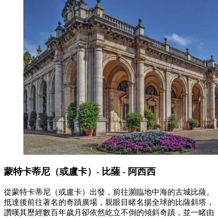
蒙特卡蒂尼（或盧卡）- 比薩 - 阿西西
從蒙特卡蒂尼（或盧卡）出發，前往瀕臨地中海的古城比薩。
抵達後前往著名的奇蹟廣場，親眼目睹名揚全球的比薩斜塔，
讚嘆其歷經數百年歲月卻依然屹立不倒的傾斜奇蹟，並一睹由