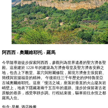
阿西西 - 奧爾維耶托 - 羅馬
今早隨導遊徒步探索阿西西，參觀列為世界遺產的聖方濟各聖
殿。這座建於 1228 年的建築為方濟會母堂及聖方濟各安葬之
地，包含上下教堂、墓穴與附屬修院，展現方濟會主張貧窮、
簡樸與宣揚福音的精神。 午後前往三千年歷史的伊特魯里亞
古城奧爾維耶托。這座「慢活之城」座落於垂直的火山凝灰岩
峭壁上，地表下隱藏著兩千五百年的遺跡。漫步於保留著古老
原貌的巷弄，感受寧靜步調。行程結束後，驅車前往永恆之都
羅馬入住。
包含: 早餐, 酒店晚餐