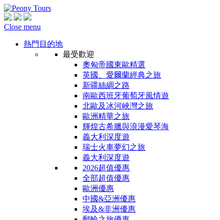
Close menu
熱門目的地
最受歡迎
奧匈帝國東歐精選
英國、愛爾蘭經典之旅
新疆絲綢之路
南歐西班牙葡萄牙風情遊
北歐及冰河峽灣之旅
歐洲精華之旅
輝煌古希臘與浪漫愛琴海
義大利深度遊
瑞士火車夢幻之旅
義大利深度遊
2026超值優惠
全部超值優惠
歐洲優惠
中國&亞洲優惠
埃及&非洲優惠
郵輪之旅優惠