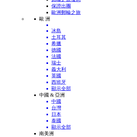
保證出團
歐洲郵輪之旅
歐 洲
冰島
土耳其
希臘
德國
法國
瑞士
義大利
英國
西班牙
顯示全部
中國 & 亞洲
中國
台灣
日本
泰國
顯示全部
南美洲