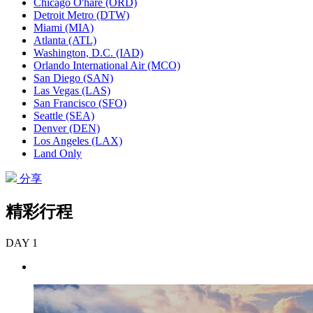
Chicago O'hare (ORD)
Detroit Metro (DTW)
Miami (MIA)
Atlanta (ATL)
Washington, D.C. (IAD)
Orlando International Air (MCO)
San Diego (SAN)
Las Vegas (LAS)
San Francisco (SFO)
Seattle (SEA)
Denver (DEN)
Los Angeles (LAX)
Land Only
分享
精彩行程
DAY 1