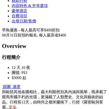
精彩行程
內容特色 & 升等選項
豪華酒店
自費項目
出發日期/售價
早鳥優惠 - 每人最高可享$400折扣
08月31日前預約報名, 每人最高省$400
Overview
行程簡介
12 天 10 夜
團號: PEI
$3000 起
跟團
適度
與歐陸其他各國相比，義大利顯然別具內涵與風華，既承載了
羅馬帝國不朽的光環，更滿載了人類歷史、文化與藝術的結
晶。行程長12天，由時尚之都米蘭南下，行經《羅密歐與茱
麗...
更多